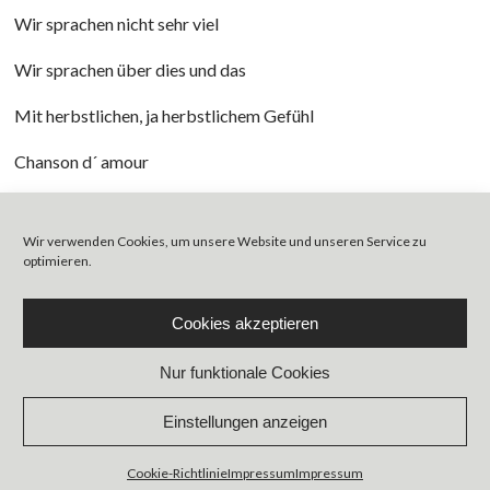
Wir sprachen nicht sehr viel
Wir sprachen über dies und das
Mit herbstlichen, ja herbstlichem Gefühl
Chanson d´ amour
Chanson de liberté
Wir verwenden Cookies, um unsere Website und unseren Service zu
Chanson d´ amour
optimieren.
Text und Musik Copyright 2021 Sven Görtz
Cookies akzeptieren
Nur funktionale Cookies
Back
Einstellungen anzeigen
A chunky monkey design.
Cookie-Richtlinie
Impressum
Impressum