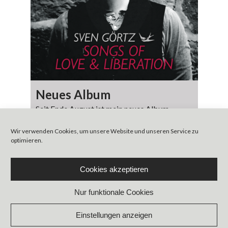
Neues Album
Seit Ende August ist mein neues Album
„SONGS OF LOVE & LIBERATION“ endlich
Wir verwenden Cookies, um unsere Website und unseren Service zu
auf dem Markt. Unter
optimieren.
https://album.link/i/1529926581 findet man
[…]
Cookies akzeptieren
Nur funktionale Cookies
Einstellungen anzeigen